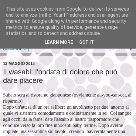
This site uses cookies from Google to deliver its services
and to analyze traffic. Your IP address and user-agent are
shared with Google along with performance and security
metrics to ensure quality of service, generate usage
statistics, and to detect and address abuse.
LEARN MORE
GOT IT
▼
13 MAGGIO 2013
Il wasabi: l'ondata di dolore che può
dare piacere
Sabato sera al ristorante giapponese (ovviamente all-you-can-eat, al
risparmio).
Dopo un'attesa di un'ora si libera un tavolinetto per due, attorno al
quale vi sistemate comodamente e ordinatamente in sei. Col sangue
agli occhi dalla fame, date l'assalto al nastro trasportatore che
conduce verso la loro fine innocenti baby-terrine. Dopo averne
impilate una sessantina sul tavolo, creando inavvertitamente una