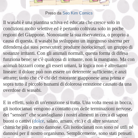
Preso da
Seo Kim Comics
Il wasabi è una piantina schiva ed educata che cresce solo in
condizioni molto selettive ed è pertanto coltivata solo in poche
regioni del Giappone. Nonostante la sua riservatezza, o proprio a
causa di questa, il wasabi ha sviluppato un ingegnoso sistema per
difendersi dai suoi persecutori: produrre
isotiocianati
, un gruppo di
sostanze irritanti. Con gli animali normali, questa forma di difesa
funziona bene: se c'è qualcosa di irritante, non la mangiano. Ma con
animali bizzarri come gli esseri umani, la logica non è altrettanto
lineare: il dolore può non essere un deterrente sufficiente, e anzi
attrarre; tanto che c'è chi del ristorante giapponese ama prima e
sopra tutto il piccolo tsunami di dolorosa emozione causato da una
overdose di wasabi.
E in effetti, solo di un'emozione si tratta. Una volta messi in bocca,
gli isotiocianati vengono a contatto con delle terminazioni nervose,
dei "sensori" che scandagliano i nostri alimenti in cerca di sapori
buoni o cattivi (
dolce
, salato, amaro, etc.) e di altre sostanze
chimiche più o meno dannose. Gli isotiocianati non sono né utili né
dannosi per il nostro organismo. Semplicemente, sono stati pensati