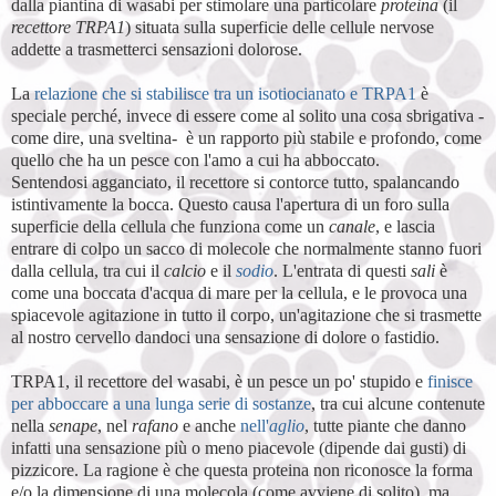
dalla piantina di wasabi per stimolare una particolare
proteina
(il
recettore TRPA1
) situata sulla superficie delle cellule nervose
addette a trasmetterci sensazioni dolorose.
La
relazione che si stabilisce tra un isotiocianato e TRPA1
è
speciale perché, invece di essere come al solito una cosa sbrigativa -
come dire, una sveltina-
è un rapporto più stabile e profondo, come
quello che ha un pesce con l'amo a cui ha abboccato.
Sentendosi agganciato, il recettore si contorce tutto, spalancando
istintivamente la bocca. Questo causa l'apertura di un foro sulla
superficie della cellula che funziona come un
canale
, e lascia
entrare di colpo un sacco di molecole che normalmente stanno fuori
dalla cellula, tra cui il
calcio
e il
sodio
. L'entrata di questi
sali
è
come una boccata d'acqua di mare per la cellula, e le provoca una
spiacevole agitazione in tutto il corpo, un'agitazione che si trasmette
al nostro cervello dandoci una sensazione di dolore o fastidio.
TRPA1, il recettore del wasabi, è un pesce un po' stupido e
finisce
per abboccare a una lunga serie di sostanze
, tra cui alcune contenute
nella
senape
, nel
rafano
e anche
nell'
aglio
, tutte piante che danno
infatti una sensazione più o meno piacevole (dipende dai gusti) di
pizzicore. La ragione è che questa proteina non riconosce la forma
e/o la dimensione di una molecola (come avviene di solito), ma