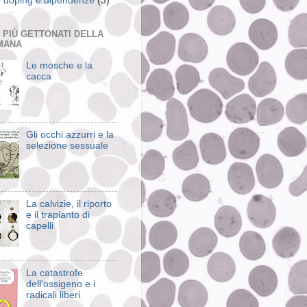
 doping e dipendenze
(3)
T PIÙ GETTONATI DELLA
MANA
Le mosche e la
cacca
Gli occhi azzurri e la
selezione sessuale
La calvizie, il riporto
e il trapianto di
capelli
La catastrofe
dell'ossigeno e i
radicali liberi