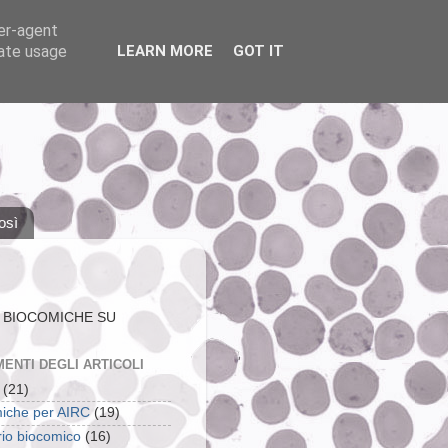
ser-agent
rate usage
LEARN MORE
GOT IT
osì
 BIOCOMICHE SU
ENTI DEGLI ARTICOLI
(21)
iche per AIRC
(19)
rio biocomico
(16)