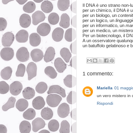
Il DNA è
uno strano non-l
p
er un chimico, il DNA è 
per un biologo, un
contenit
per un logico, un
linguaggi
per un informatico, un
mare
per un medico, un mistero
Per un biotecnologo, il DN
A un osservatore qualunqu
un batuffolo gelatinoso e 
1 commento:
Mariella
01 maggi
un vero mistero in c
Rispondi