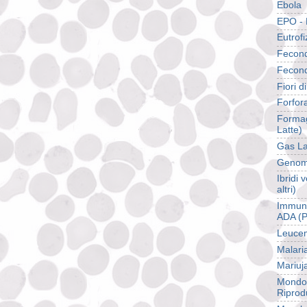
Ebola
EPO - 
Eutrof
Fecond
Fecond
Fiori d
Forfor
Formag
Latte)
Gas La
Genom
Ibridi
altri)
Immuno
ADA (P
Leuce
Malari
Mariuj
Mondo 
Riprod