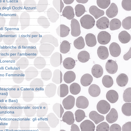
e e Cacca
 degli Occhi Azzurri
Melanomi
di Sperma
mentari: i rischi per la
abbriche di farmaci
ischi per l'ambiente
i Lorenzo
li Cellulari
mo Femminile
eazione a Catena della
rasi)
di e Basi)
 Anticoncezionale: cos'è e
unziona
 Anticoncezionale: gli effetti
alute
on (Bioluminescenza)