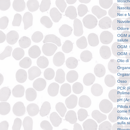
Mosch
Nascita
Nei e 
Nuvole
Odore 
OGM ali
salute
OGM: f
OGM: r
Olio d
Organel
Orgas
Osso
PCR (R
Polime
pH (Aci
Pillola
come f
Pillola
sulla s
Planct