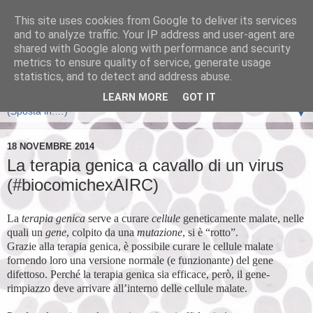
This site uses cookies from Google to deliver its services
and to analyze traffic. Your IP address and user-agent are
shared with Google along with performance and security
metrics to ensure quality of service, generate usage
statistics, and to detect and address abuse.
LEARN MORE
GOT IT
▼
18 NOVEMBRE 2014
La terapia genica a cavallo di un virus
(#biocomichexAIRC)
La
terapia genica
serve a curare
cellule
geneticamente malate, nelle
quali un
gene
, colpito da una
mutazione
, si è “rotto”.
Grazie alla terapia genica, è possibile curare le cellule malate
fornendo loro una versione normale (e funzionante) del gene
difettoso. Perché la terapia genica sia efficace, però, il gene-
rimpiazzo deve arrivare all’interno delle cellule malate.