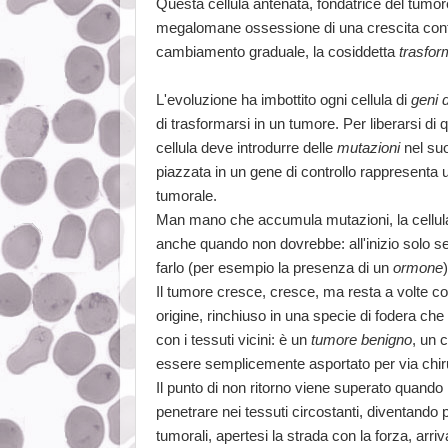
Questa cellula antenata, fondatrice del tumore
megalomane ossessione di una crescita con
cambiamento graduale, la cosiddetta
trasfor
L'evoluzione ha imbottito ogni cellula di
geni d
di trasformarsi in un tumore. Per liberarsi di qu
cellula deve introdurre delle
mutazioni
nel su
piazzata in un gene di controllo rappresenta 
tumorale.
Man mano che accumula mutazioni, la cellula a
anche quando non dovrebbe: all'inizio solo se
farlo (per esempio la presenza di un
ormone
Il tumore cresce, cresce, ma resta a volte co
origine, rinchiuso in una specie di fodera che
con i tessuti vicini: è un
tumore benigno
, un 
essere semplicemente asportato per via chir
Il punto di non ritorno viene superato quando 
penetrare nei tessuti circostanti, diventando 
tumorali, apertesi la strada con la forza, arri