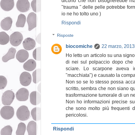
dicono che non bisognerebbe mai 
"trauma " delle pelle potrebbe fo
io ne ho tolto uno )
Rispondi
Risposte
biocomiche
22 marzo, 2013
Ho letto un articolo su una signo
di nei sul polpaccio dopo che
sciare. Lo scarpone aveva ir
"macchiata") e causato la compa
Non so se lo stesso possa acc
scritto, sembra che non siano qu
trasformazione tumorale di un n
Non ho informazioni precise sugli
che sono molto più frequenti d
pericolosi.
Rispondi