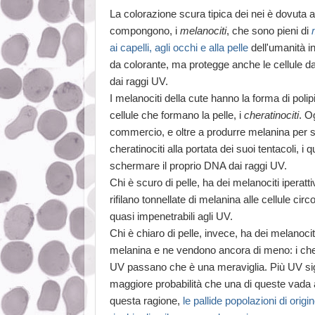
La colorazione scura tipica dei nei è dovuta all
compongono, i
melanociti
, che sono pieni di
ai capelli, agli occhi e alla pelle
dell'umanità i
da colorante, ma protegge anche le cellule da
dai raggi UV.
I melanociti della cute hanno la forma di polipi,
cellule che formano la pelle, i
cheratinociti
. O
commercio, e oltre a produrre melanina per s
cheratinociti alla portata dei suoi tentacoli, i 
schermare il proprio DNA dai raggi UV.
Chi è scuro di pelle, ha dei melanociti iperatt
rifilano tonnellate di melanina alle cellule ci
quasi impenetrabili agli UV.
Chi è chiaro di pelle, invece, ha dei melanoci
melanina e ne vendono ancora di meno: i chera
UV passano che è una meraviglia. Più UV sig
maggiore probabilità che una di queste vada a
questa ragione,
le pallide popolazioni di orig