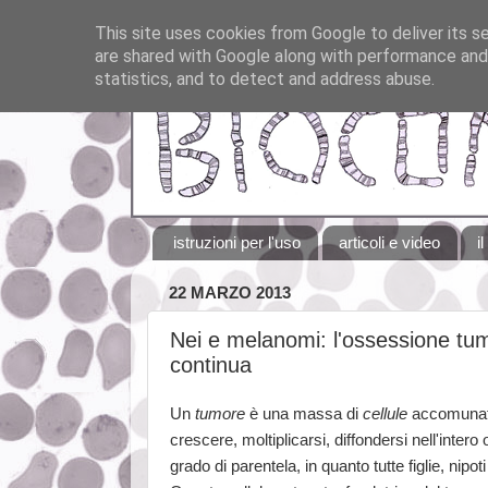
This site uses cookies from Google to deliver its se
are shared with Google along with performance and 
statistics, and to detect and address abuse.
istruzioni per l'uso
articoli e video
i
22 MARZO 2013
Nei e melanomi: l'ossessione tum
continua
Un
tumore
è una massa di
cellule
accomunate 
crescere, moltiplicarsi, diffondersi nell'inte
grado di parentela, in quanto tutte figlie, nipot