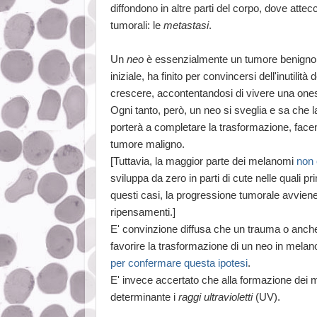
diffondono in altre parti del corpo, dove atte
tumorali: le
metastasi
.
Un
neo
è essenzialmente un tumore benigno c
iniziale, ha finito per convincersi dell'inutili
crescere, accontentandosi di vivere una ones
Ogni tanto, però, un neo si sveglia e sa che 
porterà a completare la trasformazione, face
tumore maligno.
[Tuttavia, la maggior parte dei melanomi
non 
sviluppa da zero in parti di cute nelle quali p
questi casi, la progressione tumorale avvien
ripensamenti.]
E' convinzione diffusa che un trauma o anche
favorire la trasformazione di un neo in mel
per confermare questa
i
potesi
.
E' invece accertato che alla formazione dei
determinante i
raggi ultravioletti
(UV).