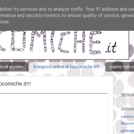
liver its services and to analyze traffic. Your IP address and u
rmance and security metrics to ensure quality of service, gene
buse.
ticoli e video
il negozio online di biocomiche.it!!!
siamo fatti c
ocomiche.it!!!
SEGUI
ARGOM
cancro
Biocom
glossa