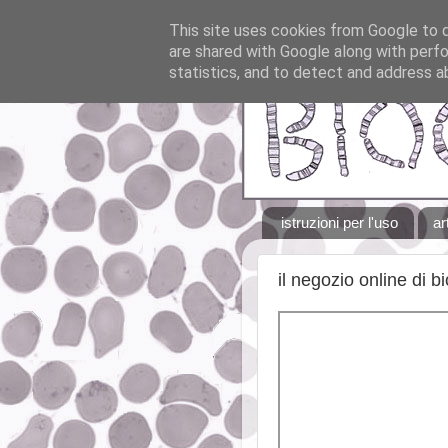
This site uses cookies from Google to de
are shared with Google along with perfo
statistics, and to detect and address a
istruzioni per l'uso
ar
il negozio online di bi