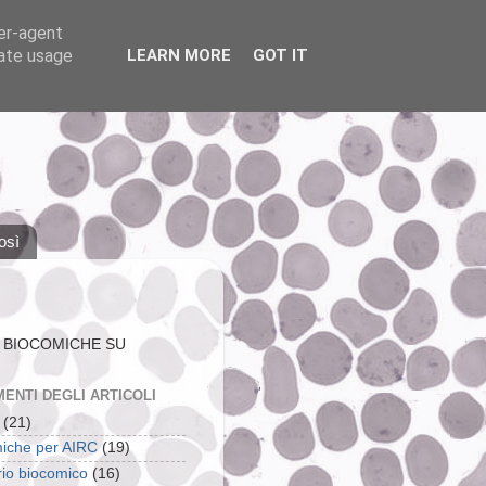
ser-agent
rate usage
LEARN MORE
GOT IT
osì
 BIOCOMICHE SU
ENTI DEGLI ARTICOLI
(21)
iche per AIRC
(19)
rio biocomico
(16)