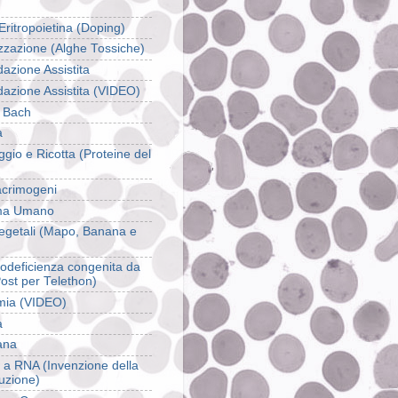
Eritropoietina (Doping)
izzazione (Alghe Tossiche)
azione Assistita
azione Assistita (VIDEO)
i Bach
a
gio e Ricotta (Proteine del
crimogeni
a Umano
 vegetali (Mapo, Banana e
deficienza congenita da
ost per Telethon)
mia (VIDEO)
a
ana
a RNA (Invenzione della
uzione)