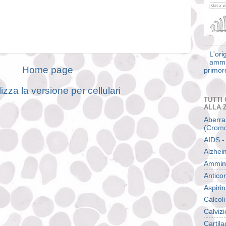
L'ori
ammi
Home page
primor
izza la versione per cellulari
TUTTI 
ALLA 
Aberra
(Cromo
AIDS -
Alzhei
Ammin
Anticor
Aspiri
Calcoli
Calvizi
Cartila