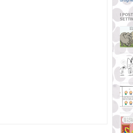
droghe
I POS
SETTI