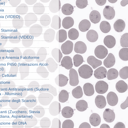
ie)
hia
hia (VIDEO)
 Staminali
e Staminali (VIDEO)
te
terapia
o e Anemia Falciforme
omo P450 (Interazioni Alcol-
i)
 Cellulari
tione
anti Antitraspiranti (Sudore
 - Alluminio)
zione degli Scarichi
i
canti (Zucchero, Stevia
iana, Aspartame)
azione del DNA