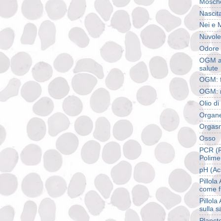
Mosch
Nascita
Nei e 
Nuvole
Odore 
OGM ali
salute
OGM: f
OGM: r
Olio d
Organel
Orgas
Osso
PCR (R
Polime
pH (Aci
Pillola
come f
Pillola
sulla s
Planct