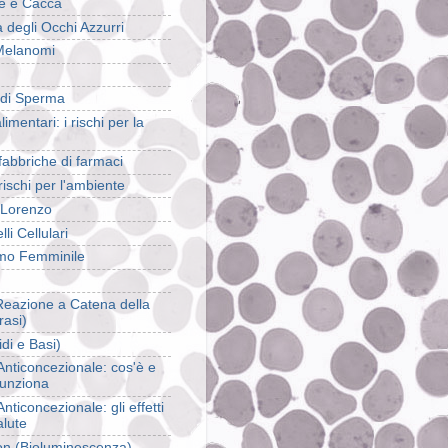
e e Cacca
 degli Occhi Azzurri
Melanomi
di Sperma
mentari: i rischi per la
abbriche di farmaci
ischi per l'ambiente
i Lorenzo
li Cellulari
mo Femminile
eazione a Catena della
rasi)
di e Basi)
 Anticoncezionale: cos'è e
unziona
 Anticoncezionale: gli effetti
alute
on (Bioluminescenza)