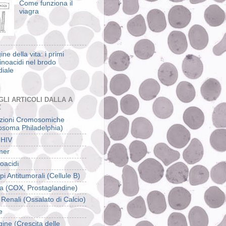
Come funziona il
viagra
gine della vita: i primi
noacidi nel brodo
diale
GLI ARTICOLI DALLA A
Z
zioni Cromosomiche
soma Philadelphia)
 HIV
mer
oacidi
pi Antitumorali (Cellule B)
na (COX, Prostaglandine)
 Renali (Ossalato di Calcio)
e
gine (Crescita delle