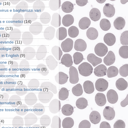
e
(16)
 virus e bagherozzi vari
a e cosmetici
(14)
nte
(13)
i
(12)
 bevande
(11)
nologie
(10)
s in English
(9)
ione
(9)
enti e secrezioni varie
(8)
 biocomiche
(8)
ti chimici
(7)
pi di anatomia biocomica
(7)
7)
ternative
(5)
ze tossiche e pericolose
(4)