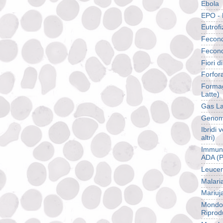
Ebola
EPO - 
Eutrof
Fecond
Fecond
Fiori d
Forfor
Formag
Latte)
Gas La
Genom
Ibridi
altri)
Immuno
ADA (P
Leuce
Malari
Mariuj
Mondo 
Riprod