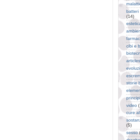
malatti
batteri
(14)
estetic
ambie
farmac
cibi e
biotec
article
evoluz
escrem
storie
elemen
princi
video
(
cure al
sostan
(5)
sesso