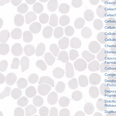
Orecch
Celiac
Celiac
Cellula
Cellule
Cellul
Celluli
Chemio
Chinin
Citocr
Farmac
Colture
Conges
Deodor
- Puzza
Depura
Fognar
Dolcifi
Rebaud
Duplic