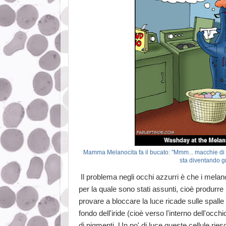
Mamma Melanocita fa il bucato: "Mmm... macchie di
sta diventando g
Il problema negli occhi azzurri è che i melan
per la quale sono stati assunti, cioè produrr
provare a bloccare la luce ricade sulle spalle d
fondo dell'iride (cioè verso l'interno dell'occ
di pigmenti. Un po' di luce queste cellule ri