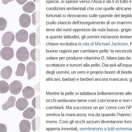
specie, si spinse verso l'Asia e da lì in tutto i
condizioni ambientali che con quelle africane
fortunati si ritrovarono sulle sponde del tiepi
(sullo slancio dell'inseguimento di un mammu
terre del nord oppresse da nubi basse, grigie f
a queste latitudini, gli uomini iniziarono lenta
chiave evolutiva
la vita di Michael Jackson
. 
buone ragioni per cambiare pelle: la necessità
solare per produrre
vitamina D
, bilanciata da
scottature e tumori alla pelle. Dai poli all'equa
degli uomini, un vero e proprio boom di
biodiv
africani, barbari e berberi ancora mancava: g
Mentre la pelle si adattava brillantemente alle
occhi andavano bene così com'erano e non si
cambiarli. Ma successe un po' come con l'iP
sentiva la mancanza; ma da quando l'hanno i
meno. Così gli occhi azzurri diventarono for
appena inventati,
sembrarono a tutti estrem