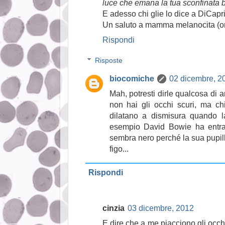
luce che emana la tua sconfinata 
E adesso chi glie lo dice a DiCapr
Un saluto a mamma melanocita (o
Rispondi
Risposte
biocomiche
02 dicembre, 2
Mah, potresti dirle qualcosa di an
non hai gli occhi scuri, ma chi
dilatano a dismisura quando la
esempio David Bowie ha entram
sembra nero perché la sua pupill
figo...
Rispondi
cinzia
03 dicembre, 2012
E dire che a me piacciono gli occhi 