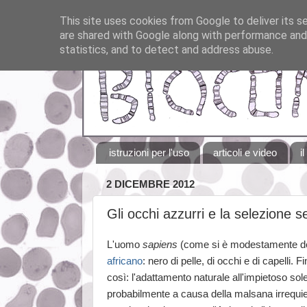
This site uses cookies from Google to deliver its se
are shared with Google along with performance and 
statistics, and to detect and address abuse.
istruzioni per l'uso
articoli e video
i
2 DICEMBRE 2012
Gli occhi azzurri e la selezione 
L'uomo
sapiens
(come si è modestamente defi
africano
: nero di pelle, di occhi e di capelli. F
così: l'adattamento naturale all'impietoso so
probabilmente a causa della malsana irrequie