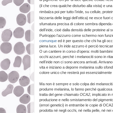
(il che crea qualche disturbo alla vista) e una 
rimbalza poi per tutto l'iride, su cellule, prote
bizzarria delle leggi dell'ottica) ne esce fuori
sfumatura precisa di colore sembra dipenda da
dell'iride, cioè dalla densità delle proteine al 
Purtroppo l'azzurro come schermo non funzi
comunque
ed è per questo che chi ha gli occhi
piena luce. Un iride azzurro è perciò tecnicam
O un cantiere in corso d'opera: molti bambini
occhi azzurri, perché i melanociti sono in rit
nell'iride non ci sono ancora arrivati. Arriva
vita e iniziano a deporre melanina sullo sfond
colore unico che resterà poi essenzialmente inv
Ma non è sempre e solo colpa dei melanociti. 
produrre melanina, lo fanno perché qualcosa
tratta del gene chiamato
OCA2
, implicato in
produzione e nello smistamento del pigmento
(errori genetici) in entrambe le copie di OCA
prodotta
né
negli occhi,
né
nella pelle,
né
nei c