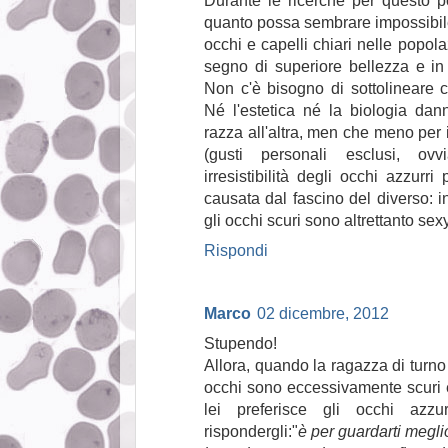
Durante le ricerche per questo p
quanto possa sembrare impossibile,
occhi e capelli chiari nelle popol
segno di superiore bellezza e in d
Non c'è bisogno di sottolineare 
Né l'estetica né la biologia dan
razza all'altra, men che meno per 
(gusti personali esclusi, ov
irresistibilità degli occhi azzurr
causata dal fascino del diverso: i
gli occhi scuri sono altrettanto sexy
Rispondi
Marco
02 dicembre, 2012
Stupendo!
Allora, quando la ragazza di turno
occhi sono eccessivamente scuri 
lei preferisce gli occhi azz
rispondergli:"
è per guardarti megl