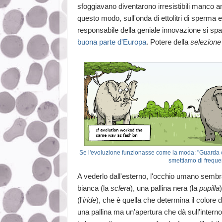
sfoggiavano diventarono irresistibili manco an
questo modo, sull'onda di ettolitri di sperma e 
responsabile della geniale innovazione si spa
buona parte d'Europa
. Potere della
selezione
Se l'evoluzione funzionasse come la moda: "Guarda c
smettiamo di frequen
A vederlo dall'esterno, l'occhio umano sembra
bianca (la
sclera
), una pallina nera (la
pupilla
(l'
iride
), che è quella che determina il colore d
una pallina ma un'apertura che dà sull'intern