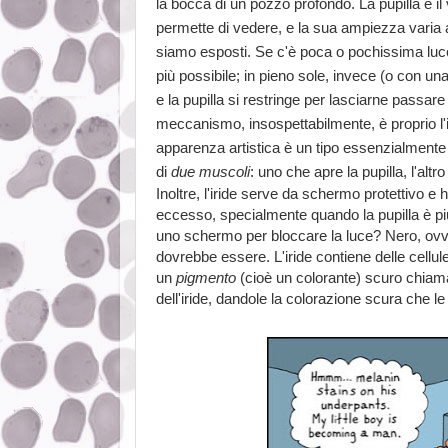
la bocca di un pozzo profondo. La pupilla è il 
permette di vedere, e la sua ampiezza varia a
siamo esposti. Se c'è poca o pochissima luce (c
più possibile; in pieno sole, invece (o con un
e la pupilla si restringe per lasciarne passare 
meccanismo, insospettabilmente, è proprio l'ir
apparenza artistica è un tipo essenzialmente
di
due muscoli
: uno che apre la pupilla, l'altr
Inoltre, l'iride serve da schermo protettivo e h
eccesso, specialmente quando la pupilla è più
uno schermo per bloccare la luce? Nero, ovv
dovrebbe essere. L'iride contiene delle cellul
un
pigmento
(cioè un colorante) scuro chia
dell'iride, dandole la colorazione scura che l